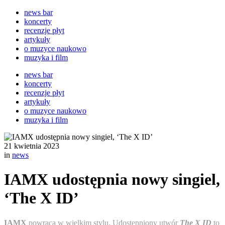
news bar
koncerty
recenzje płyt
artykuły
o muzyce naukowo
muzyka i film
news bar
koncerty
recenzje płyt
artykuły
o muzyce naukowo
muzyka i film
21 kwietnia 2023
in
news
IAMX udostępnia nowy singiel,
‘The X ID’
IAMX
powraca w wielkim stylu. Udostępniony utwór
The X ID
to