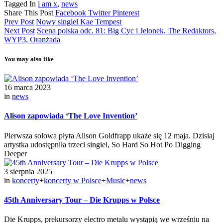
Tagged In
i am x
,
news
Share This Post
Facebook
Twitter
Pinterest
Prev Post
Nowy singiel Kae Tempest
Next Post
Scena polska odc. 81: Big Cyc i Jelonek, The Redaktors,
WYP3, Oranżada
You may also like
16 marca 2023
in
news
Alison zapowiada ‘The Love Invention’
Pierwsza solowa płyta Alison Goldfrapp ukaże się 12 maja. Dzisiaj
artystka udostępniła trzeci singiel, So Hard So Hot Po Digging
Deeper
3 sierpnia 2025
in
koncerty
+
koncerty w Polsce
+
Music
+
news
45th Anniversary Tour – Die Krupps w Polsce
Die Krupps, prekursorzy electro metalu wystąpią we wrześniu na