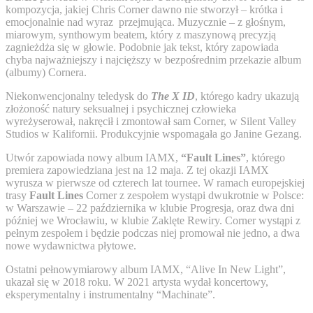
kompozycja, jakiej Chris Corner dawno nie stworzył – krótka i
emocjonalnie nad wyraz przejmująca. Muzycznie – z głośnym,
miarowym, synthowym beatem, który z maszynową precyzją
zagnieżdża się w głowie. Podobnie jak tekst, który zapowiada
chyba najważniejszy i najcięższy w bezpośrednim przekazie album
(albumy) Cornera.
Niekonwencjonalny teledysk do
The X ID
, którego kadry ukazują
złożoność natury seksualnej i psychicznej człowieka
wyreżyserował, nakręcił i zmontował sam Corner, w Silent Valley
Studios w Kalifornii. Produkcyjnie wspomagała go Janine Gezang.
Utwór zapowiada nowy album IAMX,
“Fault Lines”
, którego
premiera zapowiedziana jest na 12 maja. Z tej okazji IAMX
wyrusza w pierwsze od czterech lat tournee. W ramach europejskiej
trasy
Fault Lines
Corner z zespołem wystąpi dwukrotnie w Polsce:
w Warszawie – 22 października w klubie Progresja, oraz dwa dni
później we Wrocławiu, w klubie Zaklęte Rewiry. Corner wystąpi z
pełnym zespołem i będzie podczas niej promował nie jedno, a dwa
nowe wydawnictwa płytowe.
Ostatni pełnowymiarowy album IAMX, “
Alive In New Light”,
ukazał się w 2018 roku. W 2021 artysta wydał koncertowy,
eksperymentalny i instrumentalny “Machinate”.