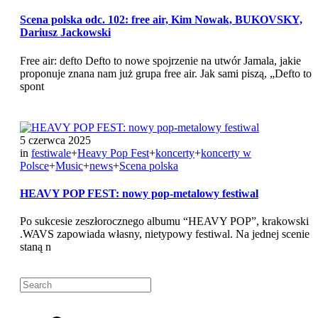
Scena polska odc. 102: free air, Kim Nowak, BUKOVSKY,
Dariusz Jackowski
Free air: defto Defto to nowe spojrzenie na utwór Jamala, jakie
proponuje znana nam już grupa free air. Jak sami piszą, „Defto to
spont
5 czerwca 2025
in
festiwale
+
Heavy Pop Fest
+
koncerty
+
koncerty w
Polsce
+
Music
+
news
+
Scena polska
HEAVY POP FEST: nowy pop-metalowy festiwal
Po sukcesie zeszłorocznego albumu “HEAVY POP”, krakowski
.WAVS zapowiada własny, nietypowy festiwal. Na jednej scenie
staną n