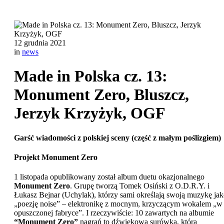
12 grudnia 2021
in
news
Made in Polska cz. 13:
Monument Zero, Bluszcz,
Jerzyk Krzyżyk, OGF
Garść wiadomości z polskiej sceny (część z małym poślizgiem)
Projekt Monument Zero
1 listopada opublikowany został album duetu okazjonalnego
Monument Zero
. Grupę tworzą Tomek Osiński z O.D.R.Y. i
Łukasz Bejnar (Uchylak), którzy sami określają swoją muzykę ja
„poezję noise” – elektronikę z mocnym, krzyczącym wokalem „w
opuszczonej fabryce”. I rzeczywiście: 10 zawartych na albumie
“Monument Zero”
nagrań to dźwiękowa surówka, która