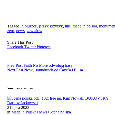
Tagged In
bluszcz
,
jerzyk krzyżyk
,
lins
,
made in polska
,
monumen
zero
,
news
,
zawiałow
Share This Post
Facebook
Twitter
Pinterest
Prev Post
Faith No More odwołują trasę
Next Post
Nowy soundtrack od Cave’a i Ellisa
You may also like
21 lipca 2023
in
Made in Polska
+
news
+
Scena polska