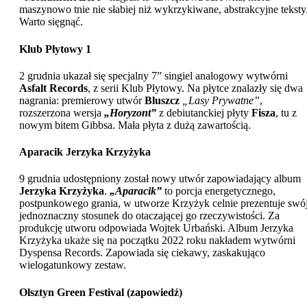
maszynowo tnie nie słabiej niż wykrzykiwane, abstrakcyjne teksty
Warto sięgnąć.
Klub Płytowy 1
2 grudnia ukazał się specjalny 7” singiel analogowy wytwórni
Asfalt Records
, z serii Klub Płytowy. Na płytce znalazły się dwa
nagrania: premierowy utwór
Bluszcz
„Lasy Prywatne”
,
rozszerzona wersja
„Horyzont”
z debiutanckiej płyty
Fisza
, tu z
nowym bitem Gibbsa. Mała płyta z dużą zawartością.
Aparacik Jerzyka Krzyżyka
9 grudnia udostępniony został nowy utwór zapowiadający album
Jerzyka Krzyżyka
.
„Aparacik”
to porcja energetycznego,
postpunkowego grania, w utworze Krzyżyk celnie prezentuje swó
jednoznaczny stosunek do otaczającej go rzeczywistości. Za
produkcję utworu odpowiada Wojtek Urbański. Album Jerzyka
Krzyżyka ukaże się na początku 2022 roku nakładem wytwórni
Dyspensa Records. Zapowiada się ciekawy, zaskakująco
wielogatunkowy zestaw.
Olsztyn Green Festival (zapowiedź)