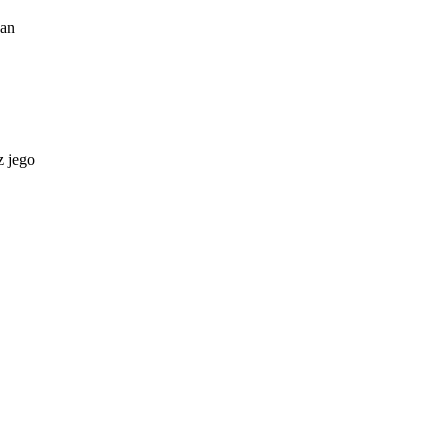
Fan
z jego