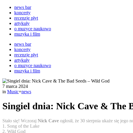
news bar
koncerty
recenzje płyt
artykuły
o muzyce naukowo
muzyka i film
news bar
koncerty
recenzje płyt
artykuły
o muzyce naukowo
muzyka i film
7 marca 2024
in
Music
+
news
Singiel dnia: Nick Cave & The 
Stało się! Wczoraj
Nick Cave
ogłosił, że 30 sierpnia ukaże się jego 
1. Song of the Lake
2. Wild God