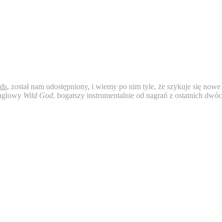
ds
, został nam udostępniony, i wiemy po nim tyle, że szykuje się nowe
inglowy
Wild God
, bogatszy instrumentalnie od nagrań z ostatnich dwó