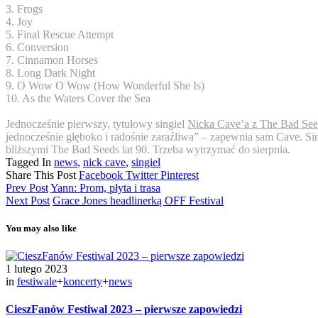
3. Frogs
4. Joy
5. Final Rescue Attempt
6. Conversion
7. Cinnamon Horses
8. Long Dark Night
9. O Wow O Wow (How Wonderful She Is)
10. As the Waters Cover the Sea
Jednocześnie pierwszy, tytułowy singiel
Nicka Cave’a z The Bad See
jednocześnie głęboko i radośnie zaraźliwa” – zapewnia sam Cave. S
bliższymi The Bad Seeds lat 90. Trzeba wytrzymać do sierpnia.
Tagged In
news
,
nick cave
,
singiel
Share This Post
Facebook
Twitter
Pinterest
Prev Post
Yann: Prom, płyta i trasa
Next Post
Grace Jones headlinerką OFF Festival
You may also like
1 lutego 2023
in
festiwale
+
koncerty
+
news
CieszFanów Festiwal 2023 – pierwsze zapowiedzi