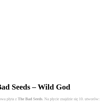
Bad Seeds – Wild God
nowa płyta z
The Bad Seeds
. Na płycie znajdzie się 10. utworów: