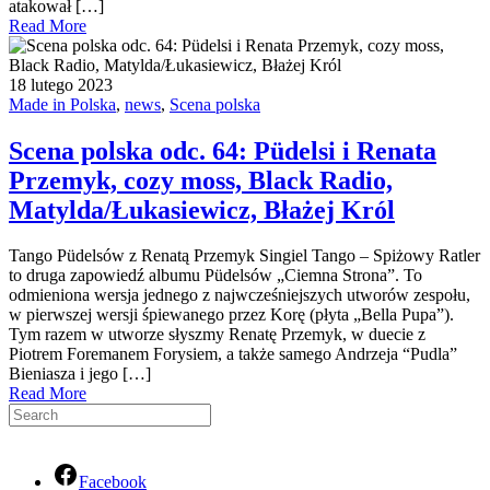
atakował […]
Read More
18 lutego 2023
Made in Polska
,
news
,
Scena polska
Scena polska odc. 64: Püdelsi i Renata
Przemyk, cozy moss, Black Radio,
Matylda/Łukasiewicz, Błażej Król
Tango Püdelsów z Renatą Przemyk Singiel Tango – Spiżowy Ratler
to druga zapowiedź albumu Püdelsów „Ciemna Strona”. To
odmieniona wersja jednego z najwcześniejszych utworów zespołu,
w pierwszej wersji śpiewanego przez Korę (płyta „Bella Pupa”).
Tym razem w utworze słyszmy Renatę Przemyk, w duecie z
Piotrem Foremanem Forysiem, a także samego Andrzeja “Pudla”
Bieniasza i jego […]
Read More
Facebook