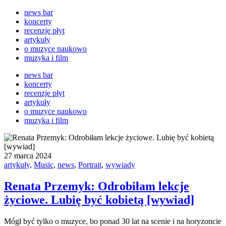
news bar
koncerty
recenzje płyt
artykuły
o muzyce naukowo
muzyka i film
news bar
koncerty
recenzje płyt
artykuły
o muzyce naukowo
muzyka i film
27 marca 2024
artykuły
,
Music
,
news
,
Portrait
,
wywiady
Renata Przemyk: Odrobiłam lekcje
życiowe. Lubię być kobietą [wywiad]
Mógł być tylko o muzyce, bo ponad 30 lat na scenie i na horyzoncie