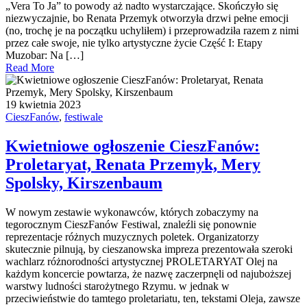
„Vera To Ja” to powody aż nadto wystarczające. Skończyło się
niezwyczajnie, bo Renata Przemyk otworzyła drzwi pełne emocji
(no, trochę je na początku uchyliłem) i przeprowadziła razem z nimi
przez całe swoje, nie tylko artystyczne życie Część I: Etapy
Muzobar: Na […]
Read More
19 kwietnia 2023
CieszFanów
,
festiwale
Kwietniowe ogłoszenie CieszFanów:
Proletaryat, Renata Przemyk, Mery
Spolsky, Kirszenbaum
W nowym zestawie wykonawców, których zobaczymy na
tegorocznym CieszFanów Festiwal, znaleźli się ponownie
reprezentacje różnych muzycznych poletek. Organizatorzy
skutecznie pilnują, by cieszanowska impreza prezentowała szeroki
wachlarz różnorodności artystycznej PROLETARYAT Olej na
każdym koncercie powtarza, że nazwę zaczerpnęli od najuboższej
warstwy ludności starożytnego Rzymu. w jednak w
przeciwieństwie do tamtego proletariatu, ten, tekstami Oleja, zawsze