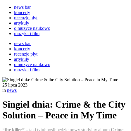
news bar
koncerty
recenzje płyt
artykuły
o muzyce naukowo
muzyka i film
news bar
koncerty
recenzje płyt
artykuły
o muzyce naukowo
muzyka i film
25 lipca 2023
in
news
Singiel dnia: Crime & the City
Solution – Peace in My Time
“the killer”
– taki tytuł nosił będzie nowy studyjny album
Crime