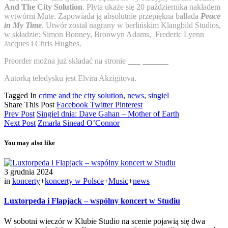
And The City Solution
. Płyta ukaże się 20 października nakładem
wytwórni Mute. Zapowiada ją absolutnie przepiękna ballada
Peace
in My Time
.
Utwór został nagrany w berlińskim Klangbild Studios,
w składzie:
Simon Bonney, Bronwyn Adams, Frederic Lyenn
Jacques i Chris Hughes.
Preorder można już składać na stronie
sklepu mute.
Autorką teledysku jest Elvira Akzigitova.
Tagged In
crime and the city solution
,
news
,
singiel
Share This Post
Facebook
Twitter
Pinterest
Prev Post
Singiel dnia: Dave Gahan – Mother of Earth
Next Post
Zmarła Sinead O’Connor
You may also like
3 grudnia 2024
in
koncerty
+
koncerty w Polsce
+
Music
+
news
Luxtorpeda i Flapjack – wspólny koncert w Studiu
W sobotni wieczór w Klubie Studio na scenie pojawią się dwa