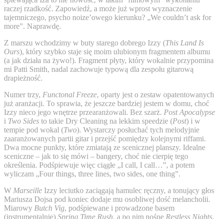
raczej rzadkość. Zapowiedź, a może już wprost wyznaczenie
tajemniczego, psycho noize’owego kierunku? „We couldn’t ask for
more”. Naprawdę.
Z marszu wchodzimy w buty starego dobrego Izzy (
This Land Is
Ours
), który szybko staje się moim ulubionym fragmentem albumu
(a jak działa na żywo!). Fragment płyty, który wokalnie przypomina
mi Patti Smith, nadal zachowuje typową dla zespołu gitarową
drapieżność.
Numer trzy,
Functonal Freeze
, oparty jest o zestaw opatentowanych
już aranżacji. To sprawia, że jeszcze bardziej jestem w domu, choć
Izzy nieco jego wnętrze przearanżowali. Bez szarż.
Post Apocalypse
i
Two Sides
to takie Dry Cleaning na lekkim speedzie (
Post
) i w
tempie pod wokal (
Two
). Wystarczy posłuchać tych melodyjnie
zaaranżowanych partii gitar i przejść pomiędzy kolejnymi riffami.
Dwa mocne punkty, które zmiatają ze scenicznej planszy. Idealne
sceniczne – jak to się mówi – bangery, choć nie cierpię tego
określenia. Podśpiewuje więc ciągłe „I call, I call…”, a potem
wyliczam „Four things, three lines, two sides, one thing”.
W
Marseille
Izzy leciutko zaciągają hamulec ręczny, a tonujący głos
Mariusza Dojsa pod koniec dodaje mu osobliwej dość melancholii.
Miarowy
Butch Vig
, podśpiewane i prowadzone basem
(instrumentalnie)
Spring Time Rush
, a po nim nośne
Restless Nights
,