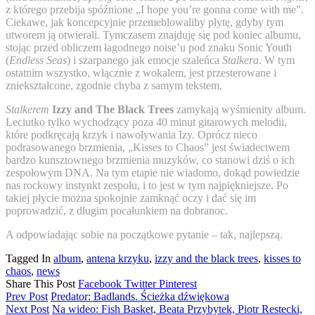
z którego przebija spóźnione „I hope you’re gonna come with me”.
Ciekawe, jak koncepcyjnie przemeblowaliby płytę, gdyby tym
utworem ją otwierali. Tymczasem znajduję się pod koniec albumu,
stojąc przed obliczem łagodnego noise’u pod znaku Sonic Youth
(
Endless Seas
) i szarpanego jak emocje szaleńca
Stalkera
. W tym
ostatnim wszystko, włącznie z wokalem, jest przesterowane i
zniekształcone, zgodnie chyba z samym tekstem.
Stalkerem
Izzy and The Black Trees
zamykają wyśmienity album.
Leciutko tylko wychodzący poza 40 minut gitarowych melodii,
które podkręcają krzyk i nawoływania Izy. Oprócz nieco
podrasowanego brzmienia, „Kisses to Chaos” jest świadectwem
bardzo kunsztownego brzmienia muzyków, co stanowi dziś o ich
zespołowym DNA. Na tym etapie nie wiadomo, dokąd powiedzie
nas rockowy instynkt zespołu, i to jest w tym najpiękniejsze. Po
takiej płycie można spokojnie zamknąć oczy i dać się im
poprowadzić, z długim pocałunkiem na dobranoc.
A odpowiadając sobie na początkowe pytanie – tak, najlepszą.
Tagged In
album
,
antena krzyku
,
izzy and the black trees
,
kisses to
chaos
,
news
Share This Post
Facebook
Twitter
Pinterest
Prev Post
Predator: Badlands. Ścieżka dźwiękowa
Next Post
Na wideo: Fish Basket, Beata Przybytek, Piotr Restecki,