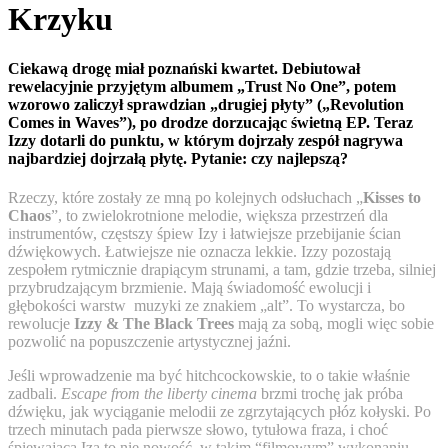
Krzyku
Ciekawą drogę miał poznański kwartet. Debiutował
rewelacyjnie przyjętym albumem „Trust No One”, potem
wzorowo zaliczył sprawdzian „drugiej płyty” („Revolution
Comes in Waves”), po drodze dorzucając świetną EP. Teraz
Izzy dotarli do punktu, w którym dojrzały zespół nagrywa
najbardziej dojrzałą płytę. Pytanie: czy najlepszą?
Rzeczy, które zostały ze mną po kolejnych odsłuchach „
Kisses to
Chaos
”, to zwielokrotnione melodie, większa przestrzeń dla
instrumentów, częstszy śpiew Izy i łatwiejsze przebijanie ścian
dźwiękowych. Łatwiejsze nie oznacza lekkie. Izzy pozostają
zespołem rytmicznie drapiącym strunami, a tam, gdzie trzeba, silniej
przybrudzającym brzmienie. Mają świadomość ewolucji i
głębokości warstw muzyki ze znakiem „alt”. To wystarcza, bo
rewolucje
Izzy & The Black Trees
mają za sobą, mogli więc sobie
pozwolić na popuszczenie artystycznej jaźni.
Jeśli wprowadzenie ma być hitchcockowskie, to o takie właśnie
zadbali.
Escape from the liberty cinema
brzmi trochę jak próba
dźwięku, jak wyciąganie melodii ze zgrzytających płóz kołyski. Po
trzech minutach pada pierwsze słowo, tytułowa fraza, i choć
śpiewająca Iza to nie nowość, w takim “filmowym” wykonaniu