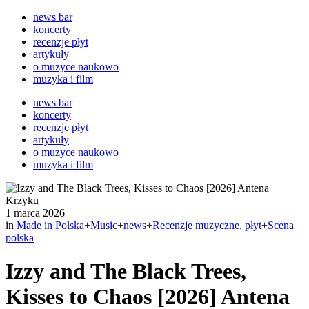
news bar
koncerty
recenzje płyt
artykuły
o muzyce naukowo
muzyka i film
news bar
koncerty
recenzje płyt
artykuły
o muzyce naukowo
muzyka i film
1 marca 2026
in
Made in Polska
+
Music
+
news
+
Recenzje muzyczne, płyt
+
Scena
polska
Izzy and The Black Trees,
Kisses to Chaos [2026] Antena