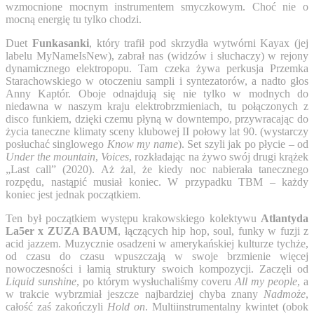
wzmocnione mocnym instrumentem smyczkowym. Choć nie o
mocną energię tu tylko chodzi.
Duet
Funkasanki
, który trafił pod skrzydła wytwórni Kayax (jej
labelu MyNameIsNew), zabrał nas (widzów i słuchaczy) w rejony
dynamicznego elektropopu. Tam czeka żywa perkusja Przemka
Starachowskiego w otoczeniu sampli i syntezatorów, a nadto głos
Anny Kaptór. Oboje odnajdują się nie tylko w modnych do
niedawna w naszym kraju elektrobrzmieniach, tu połączonych z
disco funkiem, dzięki czemu płyną w downtempo, przywracając do
życia taneczne klimaty sceny klubowej II połowy lat 90. (wystarczy
posłuchać singlowego
Know my name
). Set szyli jak po płycie – od
Under the mountain
,
Voices
, rozkładając na żywo swój drugi krążek
„Last call” (2020). Aż żal, że kiedy noc nabierała tanecznego
rozpędu, nastąpić musiał koniec. W przypadku TBM – każdy
koniec jest jednak początkiem.
Ten był początkiem występu krakowskiego kolektywu
Atlantyda
La5er x ZUZA BAUM
, łączących hip hop, soul, funky w fuzji z
acid jazzem. Muzycznie osadzeni w amerykańskiej kulturze tychże,
od czasu do czasu wpuszczają w swoje brzmienie więcej
nowoczesności i łamią struktury swoich kompozycji. Zaczęli od
Liquid sunshine
, po którym wysłuchaliśmy coveru
All my people
, a
w trakcie wybrzmiał jeszcze najbardziej chyba znany
Nadmoże
,
całość zaś zakończyli
Hold on
. Multiinstrumentalny kwintet (obok