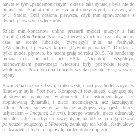
nawet w tym „pandemonicznym” okresie taka sytuacja była nie do
pomyślenia. Stąd 4 dni z wieczorami muzycznymi, na żywo, ale
w… Studio. Dziś odsłona pierwsza, czyli mini-sprawozdanie z
dwóch pierwszych wieczorów.
Szlaki mini-koncertów online przetarli młodzi muzycy z
hai
(Lublin) i
Box Anima
(Kraków). Pierwsi z nich mają za sobą udany
czas na scenie lubelskiej (zwyciężyli m.in. na festiwalu
@Wschody), i pierwszy krążek „Dzwoń po nadzór”. Drudzy są
tylko młodsi płytowo, bo razem grają od roku 2015. Na bandcamp
można m.in. odsłuchać ich EP-ki „Niepokój”. Wspólnym
mianownikiem pierwszego wieczoru były poetyckie teksty i
wiolonczela. Poza tym oba koncerty szybko przeniosły się w swoje
rejony.
Kwartet
hai
rozpoczął swój krótki występ post-psychodelicznym, w
filmowym stylu,
Post post
. Kompozycji rozwiniętej, ciągnącej się,
obudowanej napięciem wiolonczeli. Po instrumentalnym, ze
stopniowaną dynamiką i nieco mocniejszym, acz jazzującym,
riffem. Potem śpiewany w duecie anglojęzyczny (jeśli dobrze
usłyszałem –
Imagined Lovers
), którego wstawki nieco odstawały
od całości. Jeśli ma być na nowej płycie, nie idźcie tą drogą!
Dzwoń
po nadzór
połączony z
Młodością
zamknęły ten krótki, festiwalowy
set kwartetu, i było to naprawdę bardzo dobre dopięcie.