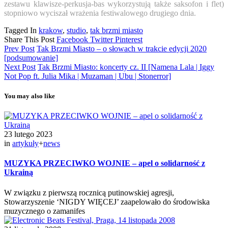
zestawu klawisze-perkusja-bas wykorzystują także saksofon i flet)
stopniowo wyciszał wrażenia festiwalowego drugiego dnia.
Tagged In
krakow
,
studio
,
tak brzmi miasto
Share This Post
Facebook
Twitter
Pinterest
Prev Post
Tak Brzmi Miasto – o słowach w trakcie edycji 2020
[podsumowanie]
Next Post
Tak Brzmi Miasto: koncerty cz. II [Namena Lala | Iggy
Not Pop ft. Julia Mika | Muzaman | Ubu | Stonerror]
You may also like
23 lutego 2023
in
artykuły
+
news
MUZYKA PRZECIWKO WOJNIE – apel o solidarność z
Ukrainą
W związku z pierwszą rocznicą putinowskiej agresji,
Stowarzyszenie ‘NIGDY WIĘCEJ’ zaapelowało do środowiska
muzycznego o zamanifes