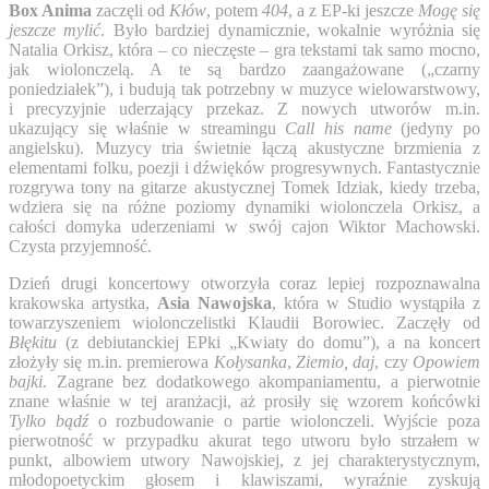
Box Anima
zaczęli od
Kłów
, potem
404
, a z EP-ki jeszcze
Mogę się
jeszcze mylić
. Było bardziej dynamicznie, wokalnie wyróżnia się
Natalia Orkisz, która – co nieczęste – gra tekstami tak samo mocno,
jak wiolonczelą. A te są bardzo zaangażowane („czarny
poniedziałek”), i budują tak potrzebny w muzyce wielowarstwowy,
i precyzyjnie uderzający przekaz. Z nowych utworów m.in.
ukazujący się właśnie w streamingu
Call his name
(jedyny po
angielsku). Muzycy tria świetnie łączą akustyczne brzmienia z
elementami folku, poezji i dźwięków progresywnych. Fantastycznie
rozgrywa tony na gitarze akustycznej Tomek Idziak, kiedy trzeba,
wdziera się na różne poziomy dynamiki wiolonczela Orkisz, a
całości domyka uderzeniami w swój cajon Wiktor Machowski.
Czysta przyjemność.
Dzień drugi koncertowy otworzyła coraz lepiej rozpoznawalna
krakowska artystka,
Asia Nawojska
, która w Studio wystąpiła z
towarzyszeniem wiolonczelistki Klaudii Borowiec. Zaczęły od
Błękitu
(z debiutanckiej EPki „Kwiaty do domu”), a na koncert
złożyły się m.in. premierowa
Kołysanka
,
Ziemio, daj
, czy
Opowiem
bajki
. Zagrane bez dodatkowego akompaniamentu, a pierwotnie
znane właśnie w tej aranżacji, aż prosiły się wzorem końcówki
Tylko bądź
o rozbudowanie o partie wiolonczeli. Wyjście poza
pierwotność w przypadku akurat tego utworu było strzałem w
punkt, albowiem utwory Nawojskiej, z jej charakterystycznym,
młodopoetyckim głosem i klawiszami, wyraźnie zyskują