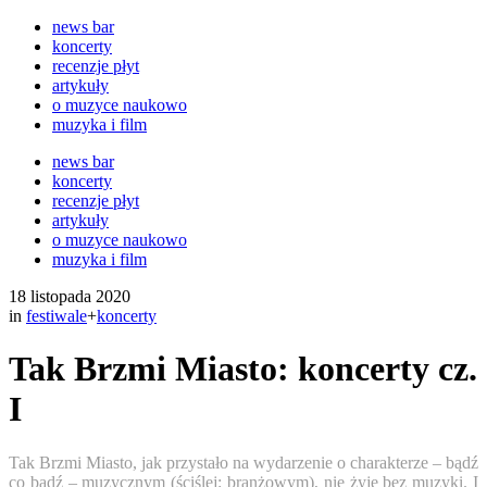
news bar
koncerty
recenzje płyt
artykuły
o muzyce naukowo
muzyka i film
news bar
koncerty
recenzje płyt
artykuły
o muzyce naukowo
muzyka i film
18 listopada 2020
in
festiwale
+
koncerty
Tak Brzmi Miasto: koncerty cz.
I
Tak Brzmi Miasto, jak przystało na wydarzenie o charakterze – bądź
co bądź – muzycznym (ściślej: branżowym), nie żyje bez muzyki. I