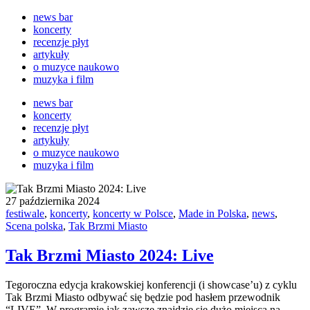
news bar
koncerty
recenzje płyt
artykuły
o muzyce naukowo
muzyka i film
news bar
koncerty
recenzje płyt
artykuły
o muzyce naukowo
muzyka i film
27 października 2024
festiwale
,
koncerty
,
koncerty w Polsce
,
Made in Polska
,
news
,
Scena polska
,
Tak Brzmi Miasto
Tak Brzmi Miasto 2024: Live
Tegoroczna edycja krakowskiej konferencji (i showcase’u) z cyklu
Tak Brzmi Miasto odbywać się będzie pod hasłem przewodnik
“LIVE”. W programie jak zawsze znajdzie się dużo miejsca na