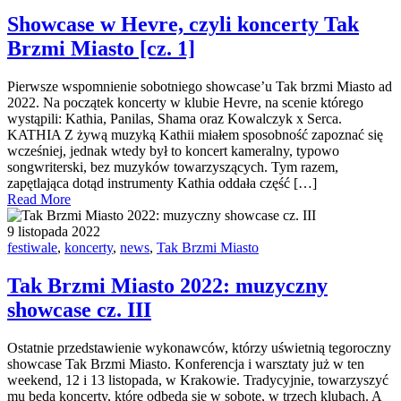
Showcase w Hevre, czyli koncerty Tak
Brzmi Miasto [cz. 1]
Pierwsze wspomnienie sobotniego showcase’u Tak brzmi Miasto ad
2022. Na początek koncerty w klubie Hevre, na scenie którego
wystąpili: Kathia, Panilas, Shama oraz Kowalczyk x Serca.
KATHIA Z żywą muzyką Kathii miałem sposobność zapoznać się
wcześniej, jednak wtedy był to koncert kameralny, typowo
songwriterski, bez muzyków towarzyszących. Tym razem,
zapętlająca dotąd instrumenty Kathia oddała część […]
Read More
9 listopada 2022
festiwale
,
koncerty
,
news
,
Tak Brzmi Miasto
Tak Brzmi Miasto 2022: muzyczny
showcase cz. III
Ostatnie przedstawienie wykonawców, którzy uświetnią tegoroczny
showcase Tak Brzmi Miasto. Konferencja i warsztaty już w ten
weekend, 12 i 13 listopada, w Krakowie. Tradycyjnie, towarzyszyć
mu będą koncerty, które odbędą się w sobotę, w trzech klubach. A