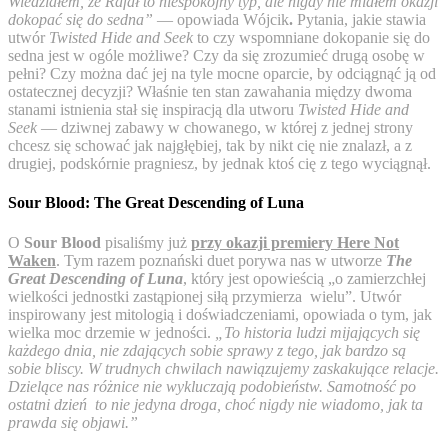
Wiedziałem, że Rafał to niespokojny typ, ale nigdy nie miałem okazji
dokopać się do sedna”
— opowiada Wójcik
.
Pytania, jakie stawia
utwór
Twisted Hide and Seek
to czy wspomniane dokopanie się do
sedna jest w ogóle możliwe? Czy da się zrozumieć drugą osobę w
pełni? Czy można dać jej na tyle mocne oparcie, by odciągnąć ją od
ostatecznej decyzji? Właśnie ten stan zawahania między dwoma
stanami istnienia stał się inspiracją dla utworu
Twisted Hide and
Seek
— dziwnej zabawy w chowanego, w której z jednej strony
chcesz się schować jak najgłębiej, tak by nikt cię nie znalazł, a z
drugiej, podskórnie pragniesz, by jednak ktoś cię z tego wyciągnął.
Sour Blood: The Great Descending of Luna
O
Sour Blood
pisaliśmy już
przy okazji premiery Here Not
Waken
. Tym razem poznański duet porywa nas w utworze
The
Great Descending of Luna
, który jest opowieścią „o zamierzchłej
wielkości jednostki zastąpionej siłą przymierza wielu”. Utwór
inspirowany jest mitologią i doświadczeniami, opowiada o tym, jak
wielka moc drzemie w jedności.
„To historia ludzi mijających się
każdego dnia, nie zdających sobie sprawy z tego, jak bardzo są
sobie bliscy. W trudnych chwilach nawiązujemy zaskakujące relacje.
Dzielące nas różnice nie wykluczają podobieństw. Samotność po
ostatni dzień to nie jedyna droga, choć nigdy nie wiadomo, jak ta
prawda się objawi.”