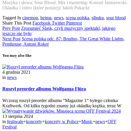
Muzyka i słowa: Sour Blood. Mix i mastering: Konrad Janiszewski.
Okładka i video (które poniżej): Jakub Pukacki
Tagged In
cinemon
,
heima
,
news
,
scena polska
,
sibuku
,
sour blood
Share This Post
Facebook
Twitter
Pinterest
Prev Post
Zrozumieć Śląsk, czyli muzyczny spektakl, jakiego
jeszcze nie było
Next Post
Scena polska odc. 87: Brudno, The Great White Lights,
Penthouse, Antoni Roker
You may also like
4 grudnia 2021
in
news
Ruszył preorder albumu Wolfganga Flüra
Wczoraj ruszył preorder albumu “Magazine 1” byłego członka
Kraftwerk. Od kilku tygodni znamy już okładkę krążka, teraz W
13 sierpnia 2024
in
festiwale
+
koncerty
+
koncerty w Polsce
+
Music
+
news
+
OFF
Festival