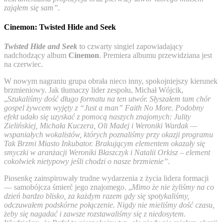
zająłem się sam”.
Cinemon: Twisted Hide and Seek
Twisted Hide and Seek
to czwarty singiel zapowiadający
nadchodzący album
Cinemon
. Premiera albumu przewidziana jest
na czerwiec.
W nowym nagraniu grupa obrała nieco inny, spokojniejszy kierunek
brzmieniowy. Jak tłumaczy lider zespołu, Michał Wójcik,
„
Szukaliśmy dość długo formatu na ten utwór. Słyszałem tam chór
gospel żywcem wyjęty z “Just a man” Faith No More. Podobny
efekt udało się uzyskać z pomocą naszych znajomych: Julity
Zielińskiej, Michała Kuczera, Oli Madej i Weroniki Wardak —
wspaniałych wokalistów, których poznaliśmy przy okazji programu
Tak Brzmi Miasto Inkubator. Brakującym elementem okazały się
smyczki w aranżacji Weroniki Błaszczyk i Natalii Orkisz – element
cokolwiek nietypowy jeśli chodzi o nasze brzmienie”.
Piosenkę zainspirowały trudne wydarzenia z życia lidera formacji
— samobójcza śmierć jego znajomego. „
Mimo że nie żyliśmy na co
dzień bardzo blisko, za każdym razem gdy się spotykaliśmy,
odczuwałem podskórne połączenie. Nigdy nie mieliśmy dość czasu,
żeby się nagadać i zawsze rozstawaliśmy się z niedosytem.