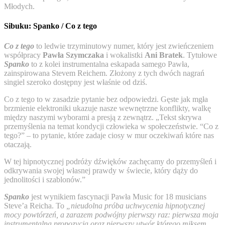
Młodych.
Sibuku: Spanko / Co z tego
Co z tego
to ledwie trzyminutowy numer, który jest zwieńczeniem
współpracy
Pawła Szymczaka
i wokalistki
Ani Bratek
. Tytułowe
Spanko
to z kolei instrumentalna eskapada samego Pawła,
zainspirowana Stevem Reichem. Złożony z tych dwóch nagrań
singiel szeroko dostępny jest właśnie od dziś.
Co z tego to w zasadzie pytanie bez odpowiedzi. Gęste jak mgła
brzmienie elektroniki ukazuje nasze wewnętrzne konflikty, walkę
między naszymi wyborami a presją z zewnątrz. „Tekst skrywa
przemyślenia na temat kondycji człowieka w społeczeństwie. “Co z
tego?” – to pytanie, które zadaje ciosy w mur oczekiwań które nas
otaczają.
W tej hipnotycznej podróży dźwięków zachęcamy do przemyśleń i
odkrywania swojej własnej prawdy w świecie, który dąży do
jednolitości i szablonów.”
Spanko
jest wynikiem fascynacji Pawła Music for 18 musicians
Steve’a Reicha. To
„nieudolna próba uchwycenia hipnotycznej
mocy powtórzeń, a zarazem podwójny pierwszy raz: pierwsza moja
instrumentalna propozycja oraz pierwszy utwór którego miksem