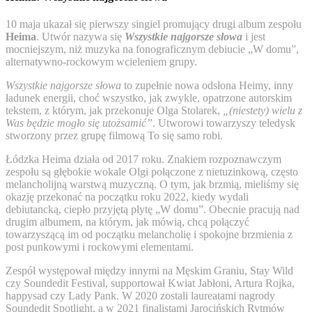
10 maja ukazał się pierwszy singiel promujący drugi album zespołu
Heima
. Utwór nazywa się
Wszystkie najgorsze słowa
i jest
mocniejszym, niż muzyka na fonograficznym debiucie „W domu”,
alternatywno-rockowym wcieleniem grupy.
Wszystkie najgorsze słowa
to zupełnie nowa odsłona Heimy, inny
ładunek energii, choć wszystko, jak zwykle, opatrzone autorskim
tekstem, z którym, jak przekonuje Olga Stolarek,
„(niestety) wielu z
Was będzie mogło się utożsamić”
. Utworowi towarzyszy teledysk
stworzony przez grupę filmową To się samo robi.
Łódzka Heima działa od 2017 roku. Znakiem rozpoznawczym
zespołu są głębokie wokale Olgi połączone z nietuzinkową, często
melancholijną warstwą muzyczną. O tym, jak brzmią, mieliśmy się
okazję przekonać na początku roku 2022, kiedy wydali
debiutancką, ciepło przyjętą płytę „W domu”. Obecnie pracują nad
drugim albumem, na którym, jak mówią, chcą połączyć
towarzyszącą im od początku melancholię i spokojne brzmienia z
post punkowymi i rockowymi elementami.
Zespół występował między innymi na Męskim Graniu, Stay Wild
czy Soundedit Festival, supportował Kwiat Jabłoni, Artura Rojka,
happysad czy Lady Pank. W 2020 zostali laureatami nagrody
Soundedit Spotlight, a w 2021 finalistami Jarocińskich Rytmów