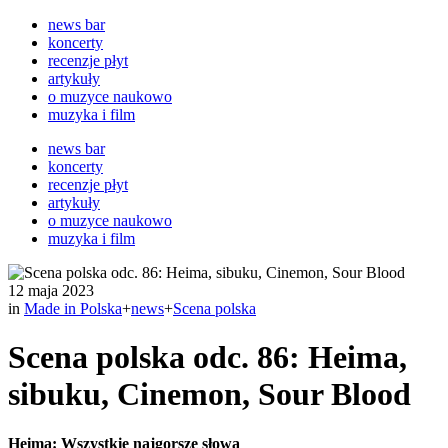
news bar
koncerty
recenzje płyt
artykuły
o muzyce naukowo
muzyka i film
news bar
koncerty
recenzje płyt
artykuły
o muzyce naukowo
muzyka i film
12 maja 2023
in
Made in Polska
+
news
+
Scena polska
Scena polska odc. 86: Heima,
sibuku, Cinemon, Sour Blood
Heima: Wszystkie najgorsze słowa