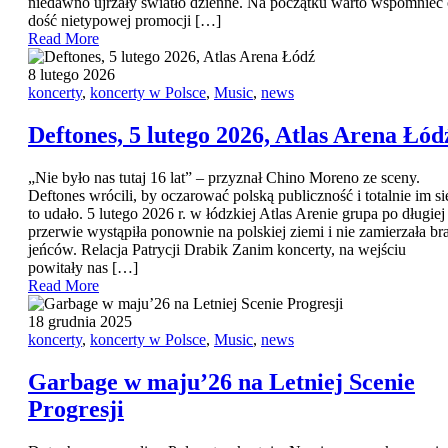
niedawno ujrzały światło dzienne. Na początku warto wspomnieć
dość nietypowej promocji […]
Read More
8 lutego 2026
koncerty
,
koncerty w Polsce
,
Music
,
news
Deftones, 5 lutego 2026, Atlas Arena Łód
„Nie było nas tutaj 16 lat” – przyznał Chino Moreno ze sceny.
Deftones wrócili, by oczarować polską publiczność i totalnie im si
to udało. 5 lutego 2026 r. w łódzkiej Atlas Arenie grupa po długiej
przerwie wystąpiła ponownie na polskiej ziemi i nie zamierzała br
jeńców. Relacja Patrycji Drabik Zanim koncerty, na wejściu
powitały nas […]
Read More
18 grudnia 2025
koncerty
,
koncerty w Polsce
,
Music
,
news
Garbage w maju’26 na Letniej Scenie
Progresji