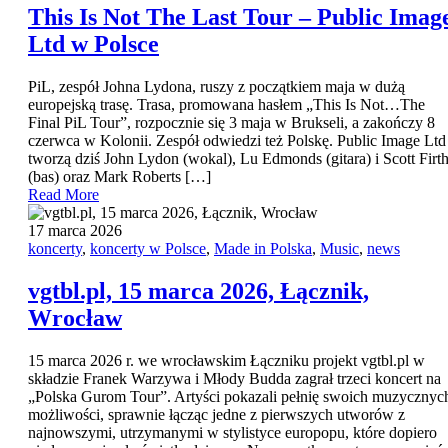
This Is Not The Last Tour – Public Imag
Ltd w Polsce
PiL, zespół Johna Lydona, ruszy z początkiem maja w dużą
europejską trasę. Trasa, promowana hasłem „This Is Not…The
Final PiL Tour”, rozpocznie się 3 maja w Brukseli, a zakończy 8
czerwca w Kolonii. Zespół odwiedzi też Polskę. Public Image Ltd
tworzą dziś John Lydon (wokal), Lu Edmonds (gitara) i Scott Firt
(bas) oraz Mark Roberts […]
Read More
17 marca 2026
koncerty
,
koncerty w Polsce
,
Made in Polska
,
Music
,
news
vgtbl.pl, 15 marca 2026, Łącznik,
Wrocław
15 marca 2026 r. we wrocławskim Łączniku projekt vgtbl.pl w
składzie Franek Warzywa i Młody Budda zagrał trzeci koncert na
„Polska Gurom Tour”. Artyści pokazali pełnię swoich muzycznyc
możliwości, sprawnie łącząc jedne z pierwszych utworów z
najnowszymi, utrzymanymi w stylistyce europopu, które dopiero