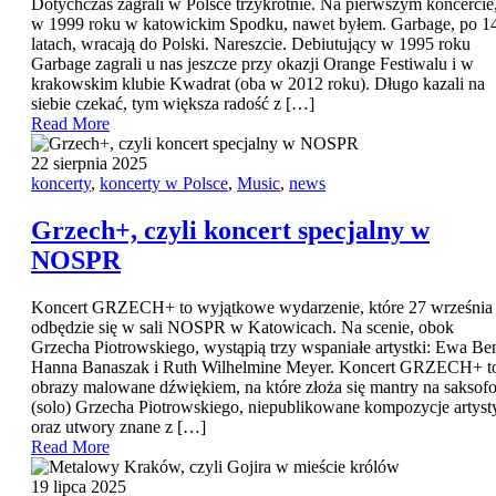
Dotychczas zagrali w Polsce trzykrotnie. Na pierwszym koncercie
w 1999 roku w katowickim Spodku, nawet byłem. Garbage, po 14
latach, wracają do Polski. Nareszcie. Debiutujący w 1995 roku
Garbage zagrali u nas jeszcze przy okazji Orange Festiwalu i w
krakowskim klubie Kwadrat (oba w 2012 roku). Długo kazali na
siebie czekać, tym większa radość z […]
Read More
22 sierpnia 2025
koncerty
,
koncerty w Polsce
,
Music
,
news
Grzech+, czyli koncert specjalny w
NOSPR
Koncert GRZECH+ to wyjątkowe wydarzenie, które 27 września
odbędzie się w sali NOSPR w Katowicach. Na scenie, obok
Grzecha Piotrowskiego, wystąpią trzy wspaniałe artystki: Ewa Be
Hanna Banaszak i Ruth Wilhelmine Meyer. Koncert GRZECH+ t
obrazy malowane dźwiękiem, na które złoża się mantry na saksof
(solo) Grzecha Piotrowskiego, niepublikowane kompozycje artyst
oraz utwory znane z […]
Read More
19 lipca 2025