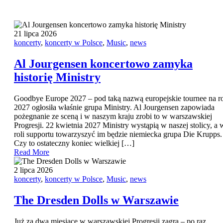
21 lipca 2026
koncerty
,
koncerty w Polsce
,
Music
,
news
Al Jourgensen koncertowo zamyka
historię Ministry
Goodbye Europe 2027 – pod taką nazwą europejskie tournee na r
2027 ogłosiła właśnie grupa Ministry. Al Jourgensen zapowiada
pożegnanie ze sceną i w naszym kraju zrobi to w warszawskiej
Progresji. 22 kwietnia 2027 Ministry wystąpią w naszej stolicy, a 
roli supportu towarzyszyć im będzie niemiecka grupa Die Krupps.
Czy to ostateczny koniec wielkiej […]
Read More
2 lipca 2026
koncerty
,
koncerty w Polsce
,
Music
,
news
The Dresden Dolls w Warszawie
Już za dwa miesiące w warszawskiej Progresji zagra – po raz