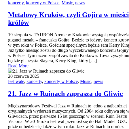
koncerty
,
koncerty w Polsce
,
Music
,
news
Metalowy Kraków, czyli Gojira w mieści
królów
19 sierpnia w TAURON Arenie w Krakowie wystąpią współcześn
giganci metalu – francuska Gojira. Będzie to jedyny koncert grupy
w tym roku w Polsce. Gościem specjalnym będzie sam Kerry Kin
Już tylko miesiąc został do długo wyczekiwanego koncertu Gojiry
w Polsce. Tym razem zespół zawita do Krakowa. Towarzyszył m
będzie gitarzysta Slayera, Kerry King, który […]
Read More
20 czerwca 2025
festiwale
,
koncerty
,
koncerty w Polsce
,
Music
,
news
21. Jazz w Ruinach zaprasza do Gliwic
Międzynarodowy Festiwal Jazz w Ruinach to jedno z najbardziej
oryginalnych wydarzeń muzycznych. Od 2004 roku odbywa się 
Gliwicach, przez pierwsze 15 lat goszcząc w scenerii Ruin Teatru
Victoria. W 2019 roku festiwal przeniósł się do Hali Modeli GZU
gdzie odbędzie się także w tym roku. Jazz w Ruinach to oprócz