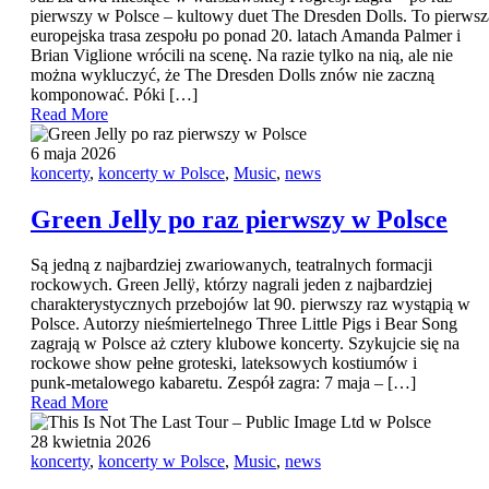
pierwszy w Polsce – kultowy duet The Dresden Dolls. To pierwsz
europejska trasa zespołu po ponad 20. latach Amanda Palmer i
Brian Viglione wrócili na scenę. Na razie tylko na nią, ale nie
można wykluczyć, że The Dresden Dolls znów nie zaczną
komponować. Póki […]
Read More
6 maja 2026
koncerty
,
koncerty w Polsce
,
Music
,
news
Green Jelly po raz pierwszy w Polsce
Są jedną z najbardziej zwariowanych, teatralnych formacji
rockowych. Green Jellÿ, którzy nagrali jeden z najbardziej
charakterystycznych przebojów lat 90. pierwszy raz wystąpią w
Polsce. Autorzy nieśmiertelnego Three Little Pigs i Bear Song
zagrają w Polsce aż cztery klubowe koncerty. Szykujcie się na
rockowe show pełne groteski, lateksowych kostiumów i
punk‑metalowego kabaretu. Zespół zagra: 7 maja – […]
Read More
28 kwietnia 2026
koncerty
,
koncerty w Polsce
,
Music
,
news